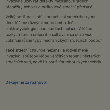
invazivně uzavírat defekty mezisíňové srdeční
přepážky nebo tzv. ouško levé srdeční předsíně.
Velký podíl pacientů s poruchami srdečního rytmu
dnes léčíme různými metodami srdeční
elektrofyziologie nebo kardiostimulace. V léčbě
těžkých forem srdečního selhávání se stále více
uplatňují různé typy mechanických srdečních podpor.
Také srdeční chirurgie nezahálí a rozvíjí méně
invazivní způsoby léčby věnčitých tepen i některých
srdečních vad, nově i s použitím robotických technik.
Děkujeme za rozhovor