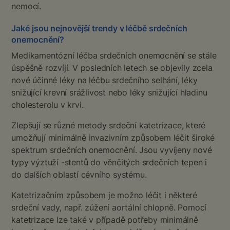
nemocí.
Jaké jsou nejnovější trendy v léčbě srdečních
onemocnění?
Medikamentózní léčba srdečních onemocnění se stále
úspěšně rozvíjí. V posledních letech se objevily zcela
nové účinné léky na léčbu srdečního selhání, léky
snižující krevní srážlivost nebo léky snižující hladinu
cholesterolu v krvi.
Zlepšují se různé metody srdeční katetrizace, které
umožňují minimálně invazivním způsobem léčit široké
spektrum srdečních onemocnění. Jsou vyvíjeny nové
typy výztuží -stentů do věnčitých srdečních tepen i
do dalších oblastí cévního systému.
Katetrizačním způsobem je možno léčit i některé
srdeční vady, např. zúžení aortální chlopně. Pomocí
katetrizace lze také v případě potřeby minimálně