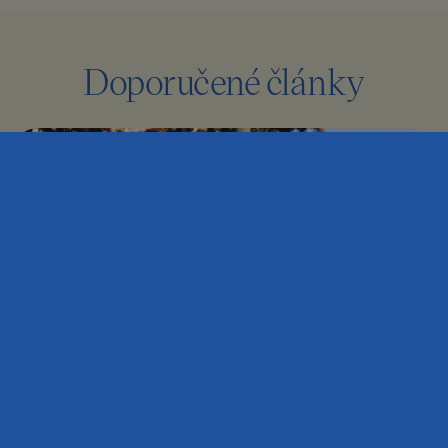
Doporučené články
Rozpálené město, rozpálená dětská hřiště
– jak chránit zdraví dětí i dospělých
během letních veder
Horké prázdninové měsíce mohou přinášet extrémní