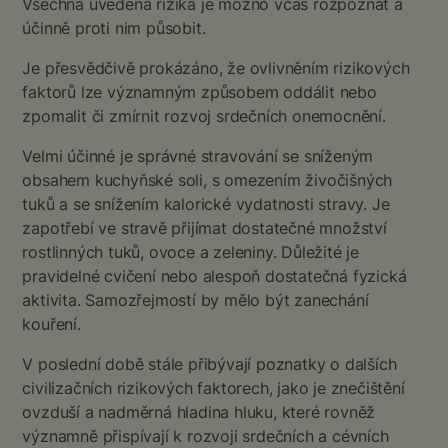
Všechna uvedená rizika je možno včas rozpoznat a
účinně proti nim působit.
Je přesvědčivě prokázáno, že ovlivněním rizikových
faktorů lze významným způsobem oddálit nebo
zpomalit či zmírnit rozvoj srdečních onemocnění.
Velmi účinné je správné stravování se sníženým
obsahem kuchyňské soli, s omezením živočišných
tuků a se snížením kalorické vydatnosti stravy. Je
zapotřebí ve stravě přijímat dostatečné množství
rostlinných tuků, ovoce a zeleniny. Důležité je
pravidelné cvičení nebo alespoň dostatečná fyzická
aktivita. Samozřejmostí by mělo být zanechání
kouření.
V poslední době stále přibývají poznatky o dalších
civilizačních rizikových faktorech, jako je znečištění
ovzduší a nadměrná hladina hluku, které rovněž
významně přispívají k rozvoji srdečních a cévních