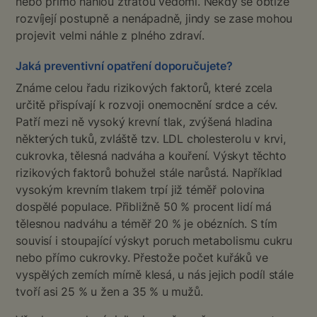
nebo přímo náhlou ztrátou vědomí. Někdy se obtíže
rozvíjejí postupně a nenápadně, jindy se zase mohou
projevit velmi náhle z plného zdraví.
Jaká preventivní opatření doporučujete?
Známe celou řadu rizikových faktorů, které zcela
určitě přispívají k rozvoji onemocnění srdce a cév.
Patří mezi ně vysoký krevní tlak, zvýšená hladina
některých tuků, zvláště tzv. LDL cholesterolu v krvi,
cukrovka, tělesná nadváha a kouření. Výskyt těchto
rizikových faktorů bohužel stále narůstá. Například
vysokým krevním tlakem trpí již téměř polovina
dospělé populace. Přibližně 50 % procent lidí má
tělesnou nadváhu a téměř 20 % je obézních. S tím
souvisí i stoupající výskyt poruch metabolismu cukru
nebo přímo cukrovky. Přestože počet kuřáků ve
vyspělých zemích mírně klesá, u nás jejich podíl stále
tvoří asi 25 % u žen a 35 % u mužů.