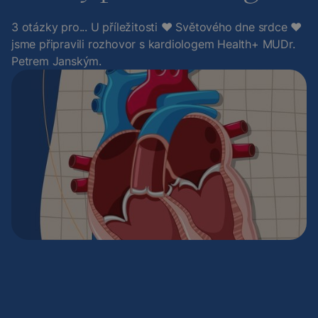
3 otázky pro... U příležitosti ❤️ Světového dne srdce ❤️
jsme připravili rozhovor s kardiologem Health+ MUDr.
Petrem Janským.