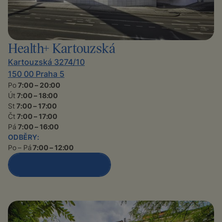
Health+ Kartouzská
Kartouzská 3274/10
150 00 Praha 5
Po
7:00 – 20:00
Út
7:00 – 18:00
St
7:00 – 17:00
Čt
7:00 – 17:00
Pá
7:00 – 16:00
ODBĚRY:
Po – Pá
7:00 – 12:00
Detail polikliniky