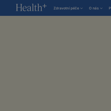
Zdravotní péče
O nás
P