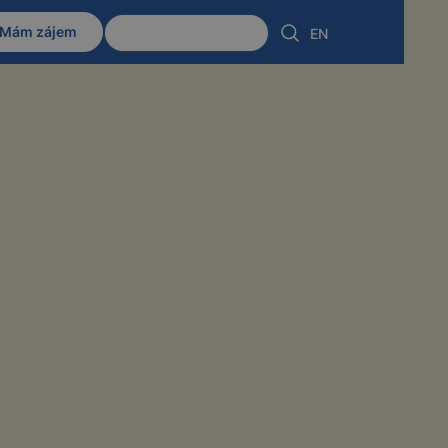
Mám zájem
Klientská zóna
EN