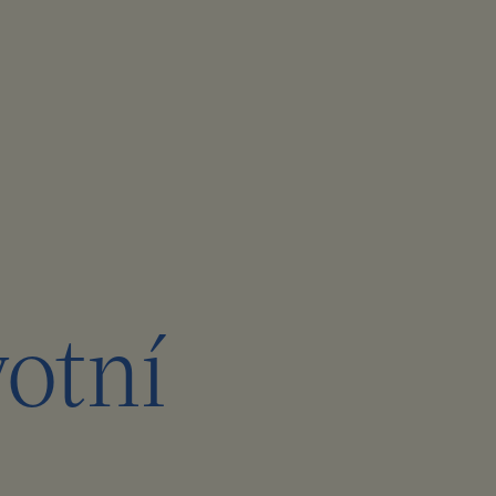
otní
i