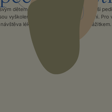
svým dětem prémiovou zdravotní péči. Naši pediat
jsou vyškoleni pro práci i s těmi nejmenšími. Pro 
návštěva lékaře nebude nepříjemným zážitkem.
Kontaktujte nás