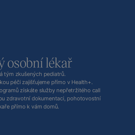
ý osobní lékař
rá tým zkušených pediatrů.
kou péči zajišťujeme přímo v Health+.
ogramů získáte služby nepřetržitého call
anou zdravotní dokumentaci, pohotovostní
lékaře přímo k vám domů.