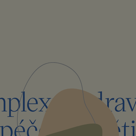
plexní zdrav
péče pro dět