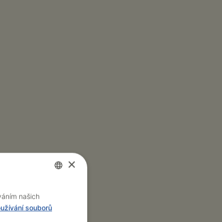
×
Czech
íváním našich
užívání souborů
English