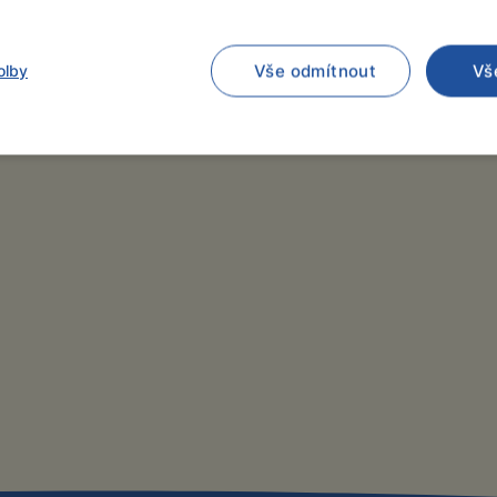
olby
Vše odmítnout
Vš