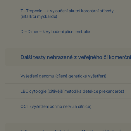
T –Troponin – k vyloučení akutní koronární příhody
(infarktu myokardu)
D – Dimer – k vyloučení plicní embolie
Další testy nehrazené z veřejného či komerční
Vyšetření genomu (cílené genetické vyšetření)
LBC cytologie (citlivější metodika detekce prekanceróz)
OCT (vyšetření očního nervu a sítnice)