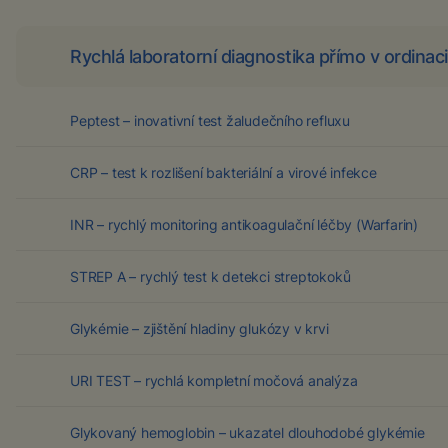
Rychlá laboratorní diagnostika přímo v ordinaci
Peptest – inovativní test žaludečního refluxu
CRP – test k rozlišení bakteriální a virové infekce
INR – rychlý monitoring antikoagulační léčby (Warfarin)
STREP A – rychlý test k detekci streptokoků
Glykémie – zjištění hladiny glukózy v krvi
URI TEST – rychlá kompletní močová analýza
Glykovaný hemoglobin – ukazatel dlouhodobé glykémie