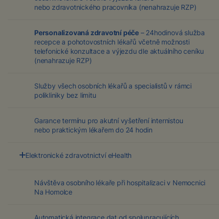
nebo zdravotnického pracovníka (nenahrazuje RZP)
Personalizovaná zdravotní péče
– 24hodinová služba
recepce a pohotovostních lékařů včetně možnosti
telefonické konzultace a výjezdu dle aktuálního ceníku
(nenahrazuje RZP)
Služby všech osobních lékařů a specialistů v rámci
polikliniky bez limitu
Garance termínu pro akutní vyšetření internistou
nebo praktickým lékařem do 24 hodin
Elektronické zdravotnictví eHealth
Online přístup ke kompletní zdravotní dokumentaci,
termínům návštěv, přehledu předepsané medikace
Návštěva osobního lékaře při hospitalizaci v Nemocnici
a možnost chatu či videokonzultace s lékařem. To vše
Na Homolce
buď z klientské zóny na webu nebo z mobilní aplikace.
Více o eHealth se dozvíte
zde
.
Automatická integrace dat od spolupracujících