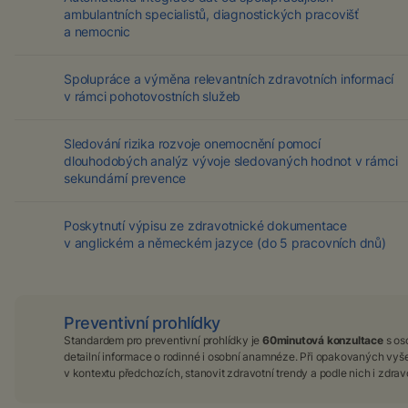
ambulantních specialistů, diagnostických pracovišť
a nemocnic
Spolupráce a výměna relevantních zdravotních informací
v rámci pohotovostních služeb
Sledování rizika rozvoje onemocnění pomocí
dlouhodobých analýz vývoje sledovaných hodnot v rámci
sekundární prevence
Poskytnutí výpisu ze zdravotnické dokumentace
v anglickém a německém jazyce (do 5 pracovních dnů)
Preventivní prohlídky
Standardem pro preventivní prohlídky je
60minutová konzultace
s os
detailní informace o rodinné i osobní anamnéze. Při opakovaných vyše
v kontextu předchozích, stanovit zdravotní trendy a podle nich i zdravo