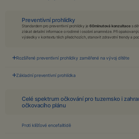
Preventivní prohlídky
Standardem pro preventivní prohlídky je
60minutová konzultace
s dě
získat detailní informace o rodinné i osobní anamnéze. Při opakovanýc
výsledky v kontextu těch předchozích, stanovit zdravotní trendy a podl
Rozšířené preventivní prohlídky zaměřené na vývoj dítěte
Vyšší, rozšířený stupeň naší preventivní prohlídky v progra
Safír Junior obsahuje dle doporučení lékaře zobrazovací
Základní preventivní prohlídka
sonografické vyšetření, a dle individuálního posouzení i dalš
Již základní stupeň naší preventivní prohlídky v programu
rozšíření laboratorních parametrů podávajících ještě
Granát Junior je rozšířen o množství biochemických parame
komplexnější obraz zdravotního stavu dítěte.
při jejichž indikaci jsou posuzována obecná (např. věk)
Celé spektrum očkování pro tuzemsko i zahrani
ale i individuální rizika (např. výskyt závažných onemocněn
očkovacího plánu
v rodině) a samozřejmě i aktuální zdravotní stav dítěte.
Proti klíšťové encefalitidě