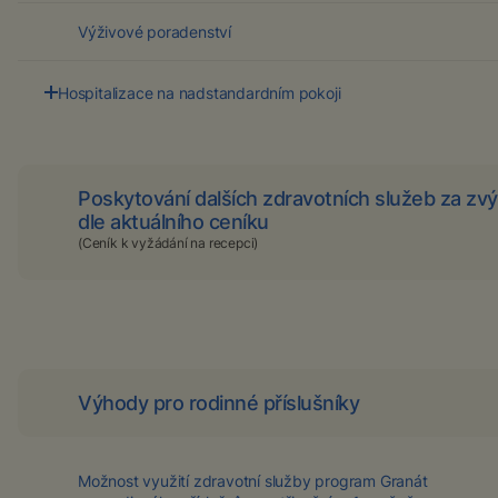
Výživové poradenství
Hospitalizace na nadstandardním pokoji
Možnost ubytování na nadstandardním pokoji (pokud je
tato služba na daném oddělení nabízena a jsou k dispozici
volná místa).
Poskytování dalších zdravotních služeb za 
dle aktuálního ceníku
(Ceník k vyžádání na recepci)
Výhody pro rodinné příslušníky
Možnost využití zdravotní služby program Granát