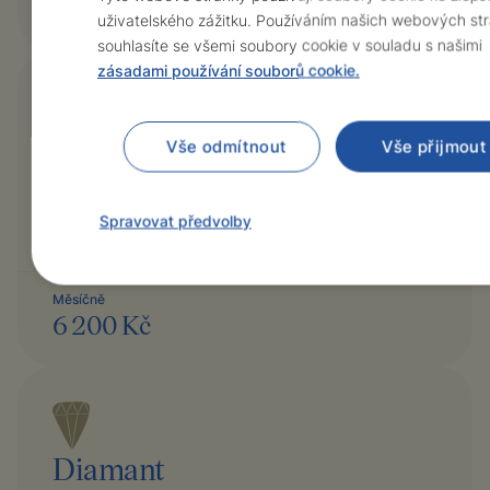
3 700 Kč
uživatelského zážitku. Používáním našich webových st
souhlasíte se všemi soubory cookie v souladu s našimi
zásadami používání souborů cookie.
Safír
Vše odmítnout
Vše přijmout
Náš hlavní produkt – ideální balíček veškerých služeb
komplexní prevence, eHealth, nadstandardní péče,
Spravovat předvolby
fyzioterapie a 24/7 call servisu.
Měsíčně
6 200 Kč
Diamant