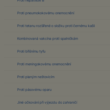
Proti hepatitidě B
Proti pneumokokovému onemocnění
Proti tetanu rozšířené o složku proti černému kašli
Kombinovaná vakcína proti spalničkám
Proti břišnímu tyfu
Proti meningokovému onemocnění
Proti planým neštovicím
Proti pásovému oparu
Jiné očkování při výjezdu do zahraničí