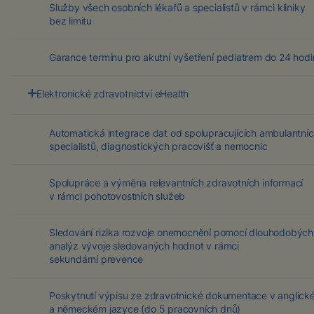
Služby všech osobních lékařů a specialistů v rámci kliniky
bez limitu
Garance termínu pro akutní vyšetření pediatrem do 24 hodi
Elektronické zdravotnictví eHealth
Online přístup ke kompletní zdravotní dokumentaci, termín
návštěv, přehledu předepsané medikace a možnost chatu
Automatická integrace dat od spolupracujících ambulantní
či videokonzultace s lékařem. To vše buď z klientské zóny
specialistů, diagnostických pracovišť a nemocnic
na webu nebo z mobilní aplikace. Více o eHealth se
dozvíte
zde
.
Spolupráce a výměna relevantních zdravotních informací
v rámci pohotovostních služeb
Sledování rizika rozvoje onemocnění pomocí dlouhodobých
analýz vývoje sledovaných hodnot v rámci
sekundární prevence
Poskytnutí výpisu ze zdravotnické dokumentace v anglick
a německém jazyce (do 5 pracovních dnů)