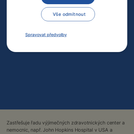
Vše odmítnout
Spravovat předvolby
Zastřešuje řadu výjimečných zdravotnických center a
nemocnic, např. John Hopkins Hospital v USA a