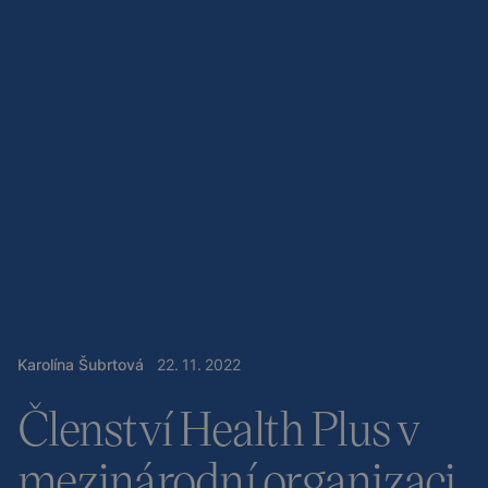
Karolína Šubrtová
22
.
11
.
2022
Členství Health Plus v
mezinárodní organizaci