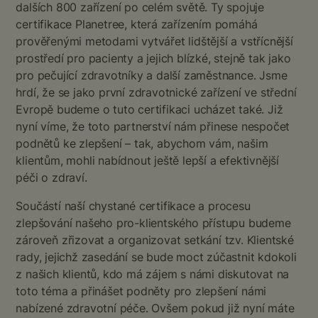
dalších 800 zařízení po celém světě. Ty spojuje
certifikace Planetree, která zařízením pomáhá
prověřenými metodami vytvářet lidštější a vstřícnější
prostředí pro pacienty a jejich blízké, stejně tak jako
pro pečující zdravotníky a další zaměstnance. Jsme
hrdí, že se jako první zdravotnické zařízení ve střední
Evropě budeme o tuto certifikaci ucházet také. Již
nyní víme, že toto partnerství nám přinese nespočet
podnětů ke zlepšení – tak, abychom vám, našim
klientům, mohli nabídnout ještě lepší a efektivnější
péči o zdraví.
Součástí naší chystané certifikace a procesu
zlepšování našeho pro-klientského přístupu budeme
zároveň zřizovat a organizovat setkání tzv. Klientské
rady, jejichž zasedání se bude moct zúčastnit kdokoli
z našich klientů, kdo má zájem s námi diskutovat na
toto téma a přinášet podněty pro zlepšení námi
nabízené zdravotní péče. Ovšem pokud již nyní máte