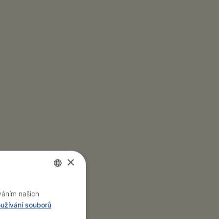
×
Czech
íváním našich
užívání souborů
English