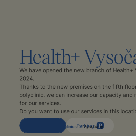
Health+ Vysoč
We have opened the new branch of Health+ 
2024.
Thanks to the new premises on the fifth floo
polyclinic, we can increase our capacity an
for our services.
Do you want to use our services in this locat
Contact Us
Parking
About Us
Polyclinics
Vysočany