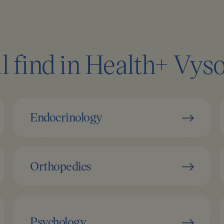
ll find in Health+ Vy
Endocrinology
Orthopedics
Psychology