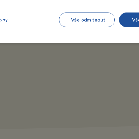
olby
Vše odmítnout
Vš