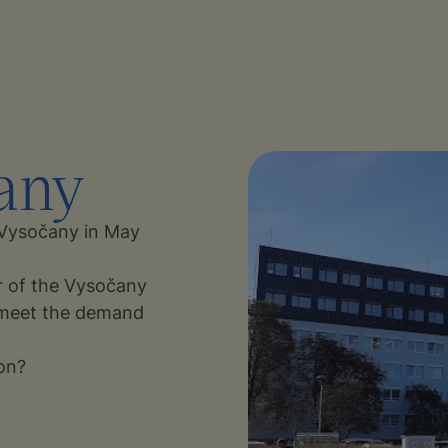
any
Vysočany in May
r of the Vysočany
d meet the demand
ion?