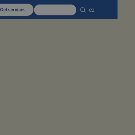
Get services
Client zone
CZ