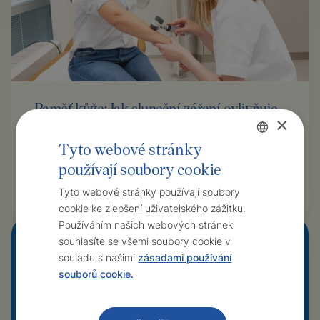
Paměť kůže: Jak sluneční záření ovlivňuje
×
naše zdraví
V České republice každoročně přibývá lidí s rakovinou
Tyto webové stránky
kůže. K včasnému odhalení a léčbě pomáhá osvěta a
používají soubory cookie
Czech
preventivní prohlídky, říká dermatoložka Health+ Lucia
English
Mansfeldová.
Tyto webové stránky používají soubory
cookie ke zlepšení uživatelského zážitku.
Používáním našich webových stránek
souhlasíte se všemi soubory cookie v
souladu s našimi
zásadami používání
souborů cookie.