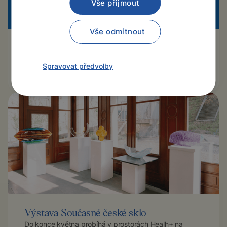
Vše přijmout
Vše odmítnout
Health+ v časopise Devítka
V červencovém čísle časopisu Devítka vyšel článek o
Spravovat předvolby
nově otevřené pobočce Health+.
Výstava Současné české sklo
Do konce května probíhá v prostorách Healh+ na