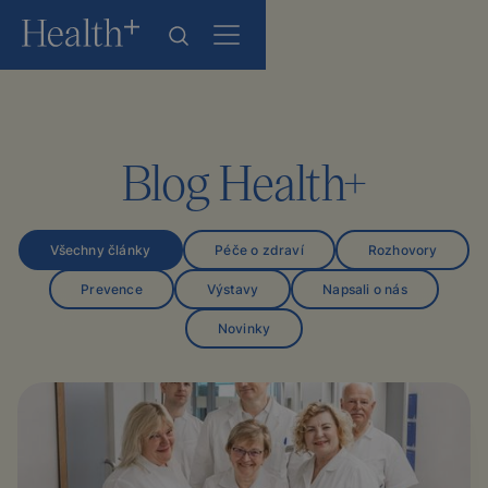
Blog Health+
Všechny články
Péče o zdraví
Rozhovory
Prevence
Výstavy
Napsali o nás
Novinky