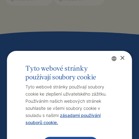
×
Máte zájem
Tyto webové stránky
používají soubory cookie
Czech
o
naše služby
?
English
Tyto webové stránky používají soubory
cookie ke zlepšení uživatelského zážitku.
Kontaktujte nás.
Používáním našich webových stránek
souhlasíte se všemi soubory cookie v
souladu s našimi
zásadami používání
souborů cookie.
Kontakt