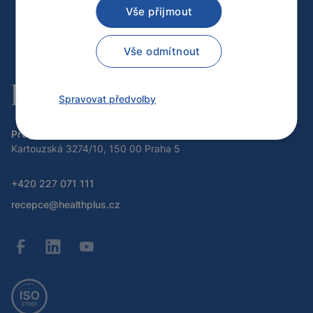
Vše přijmout
Vše odmítnout
Spravovat předvolby
Program H plus, a.s.
Kartouzská 3274/10, 150 00 Praha 5
+420 227 071 111
recepce@healthplus.cz