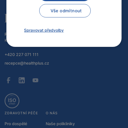
Vše odmítnout
Spravovat předvolby
Program H plus, a.s.
Kartouzská 3274/10, 150 00 Praha 5
+420 227 071 111
recepce@healthplus.cz
ZDRAVOTNÍ PÉČE
O NÁS
Pro dospělé
Naše polikliniky