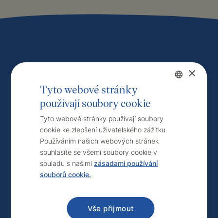
Máte zájem
×
Tyto webové stránky
o
naše služby
?
používají soubory cookie
Czech
English
Kontaktujte nás.
Tyto webové stránky používají soubory
cookie ke zlepšení uživatelského zážitku.
Používáním našich webových stránek
souhlasíte se všemi soubory cookie v
souladu s našimi
zásadami používání
Kontakt
souborů cookie.
Vše přijmout