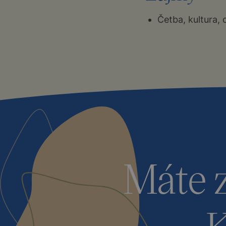
Četba, kultura, 
Máte 
K