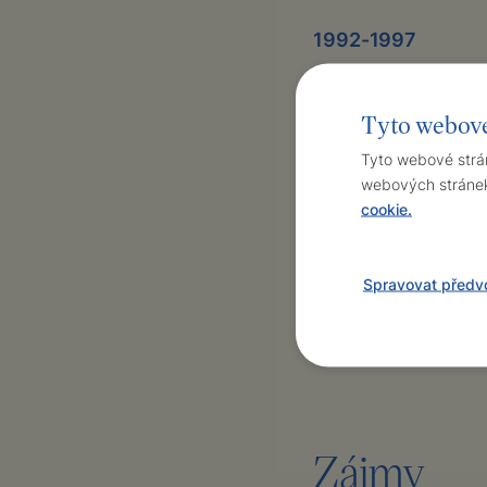
1992-1997
Sekundární léka
Tyto webové
1986-1992
Tyto webové strán
Sekundární léka
webových stránek 
cookie.
Jazykové 
Spravovat předv
Anglický jazyk
Zájmy