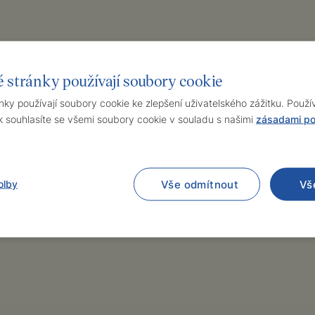
ř Neurologického odd. FN Bulovka
 stránky používají soubory cookie
ky používají soubory cookie ke zlepšení uživatelského zážitku. Použ
ř na Neurologické klinice VFN
souhlasíte se všemi soubory cookie v souladu s našimi
zásadami po
znalosti
olby
Vše odmítnout
Vš