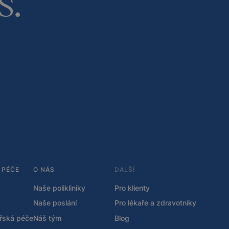
 PÉČE
O NÁS
DALŠÍ
Naše polikliniky
Pro klienty
Naše poslání
Pro lékaře a zdravotníky
ařská péče
Náš tým
Blog