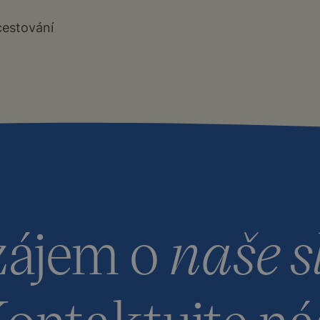
cestování
zájem o
naše s
ontaktujte ná