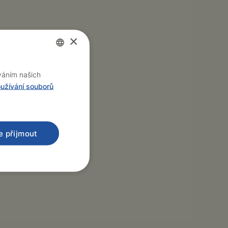
×
Czech
íváním našich
užívání souborů
English
e přijmout