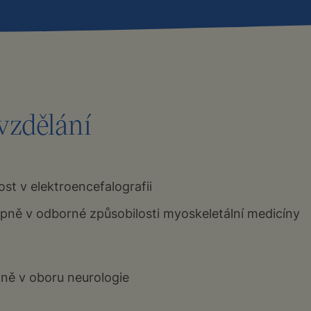
vzdělání
st v elektroencefalografii
upně v odborné způsobilosti myoskeletální medicíny
pně v oboru neurologie