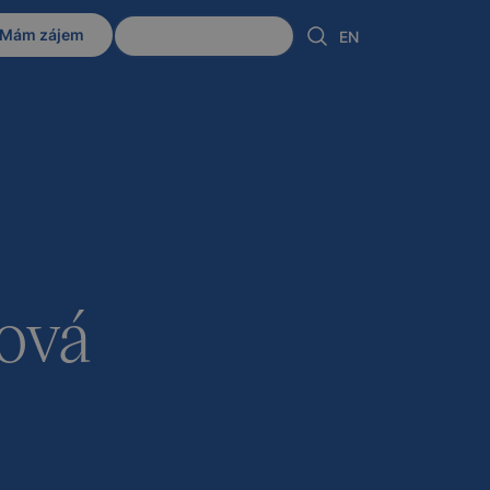
Mám zájem
Klientská zóna
EN
ová