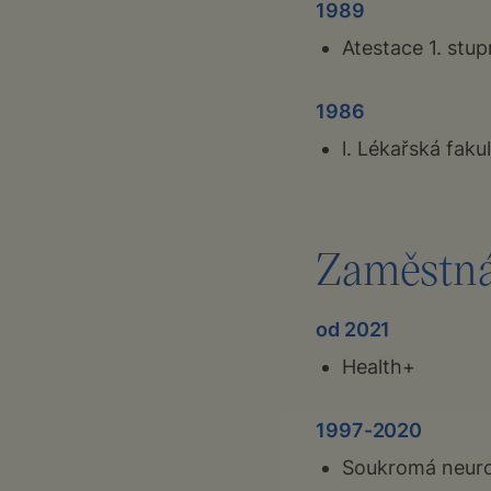
1989
Atestace 1. stu
1986
l. Lékařská faku
Zaměstná
od 2021
Health+
1997-2020
Soukromá neuro