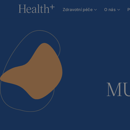
O nás
Náš tým
Lékaři
MUDr. Radka Hubíkov
Zdravotní péče
O nás
P
MU