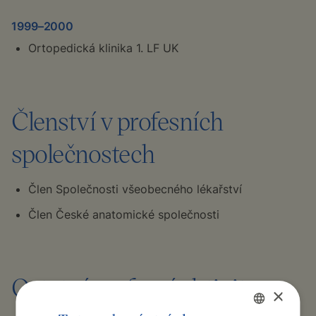
1999–2000
Ortopedická klinika 1. LF UK
Členství v profesních
společnostech
Člen Společnosti všeobecného lékařství
Člen České anatomické společnosti
Ostatní profesní aktivity
×