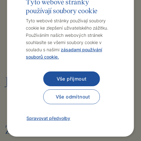
Tyto webové stránky
Na Anatomickém ústavu 1.LF se podílím na výuce
používají soubory cookie
Czech
předmětu Anatomie v českém i anglickém jazyce.
English
Tyto webové stránky používají soubory
10 odborných publikací v domácích i zahraničních
cookie ke zlepšení uživatelského zážitku.
časopisech
Používáním našich webových stránek
Autor a spoluautor 2 kapitol v odborných
souhlasíte se všemi soubory cookie v
monografiích
souladu s našimi
zásadami používání
souborů cookie.
Jazykové znalosti
Vše přijmout
Vše odmítnout
Angličtina - plynně
Spravovat předvolby
Zájmy