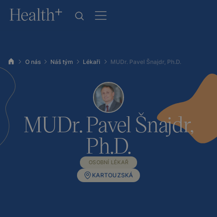
O nás
Náš tým
Lékaři
MUDr. Pavel Šnajdr, Ph.D.
MUDr. Pavel Šnajdr,
Ph.D.
OSOBNÍ LÉKAŘ
KARTOUZSKÁ