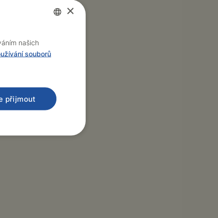
×
Czech
íváním našich
užívání souborů
English
e přijmout