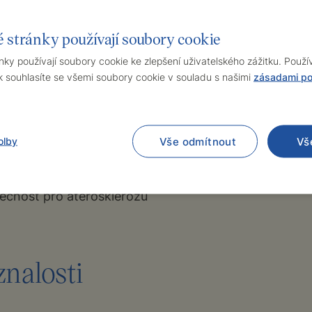
Sanofi Aventis - Produktový manažer pro onkologii
 stránky používají soubory cookie
ky používají soubory cookie ke zlepšení uživatelského zážitku. Použ
ké chemie I. LF UK Praha
- Vědecký aspirant
souhlasíte se všemi soubory cookie v souladu s našimi
zásadami po
v odborných společnostech
olby
Vše odmítnout
Vš
ečnost pro aterosklerózu
znalosti