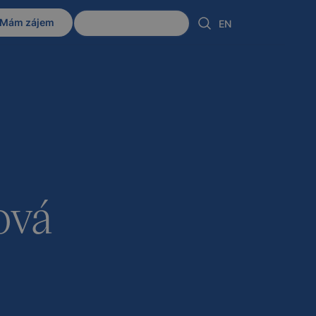
Mám zájem
Klientská zóna
EN
ová