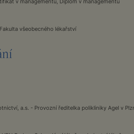
tifikát v managementu, Diplom v managementu
Fakulta všeobecného lékařství
ní
ictví, a.s. - Provozní ředitelka polikliniky Agel v Plzn