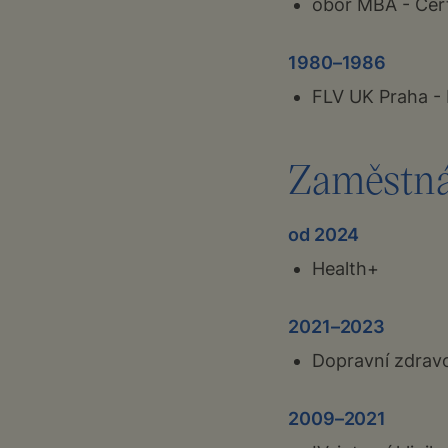
obor MBA - Cer
1980–1986
FLV UK Praha - 
Zaměstná
od 2024
Health+
2021–2023
Dopravní zdravotn
2009–2021