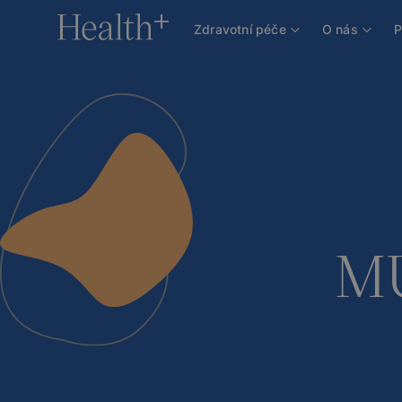
O nás
Náš tým
Lékaři
MUDr. Daniela Vítková
Zdravotní péče
O nás
P
MU