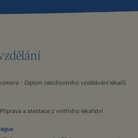
vzdělání
komora - Diplom celoživotního vzdělávání lékařů
říprava a atestace z vnitřního lékařství
rague