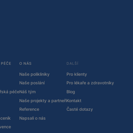
 PÉČE
O NÁS
DALŠÍ
Naše polikliniky
Pro klienty
Naše poslání
Pro lékaře a zdravotníky
ařská péče
Náš tým
Blog
Naše projekty a partneři
Kontakt
Reference
Časté dotazy
 ceník
Napsali o nás
vence