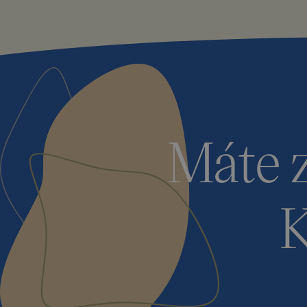
Máte 
K