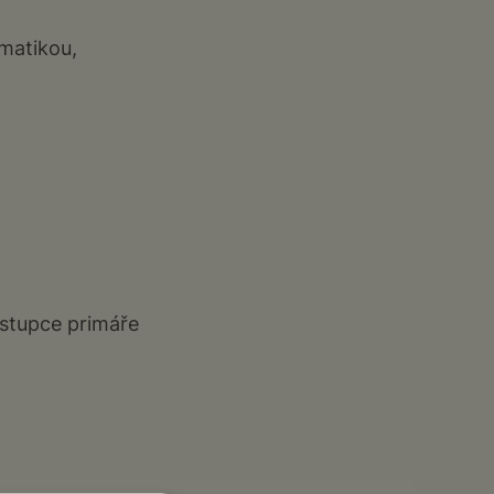
matikou,
ástupce primáře