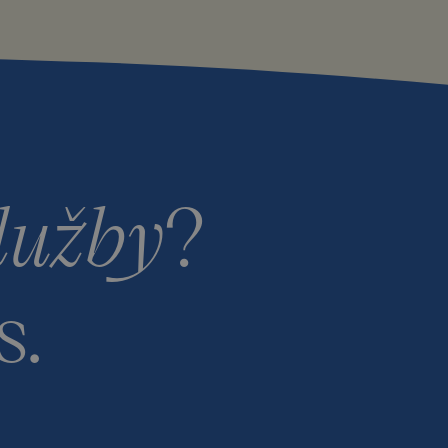
lužby
?
s.